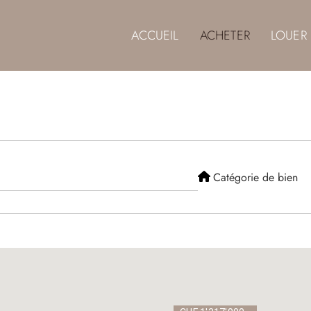
ACCUEIL
ACHETER
LOUER
Catégorie
de
es
Salles
Sal
bien
de
bain