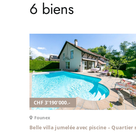
6 biens
CHF 3'190'000.-
Founex