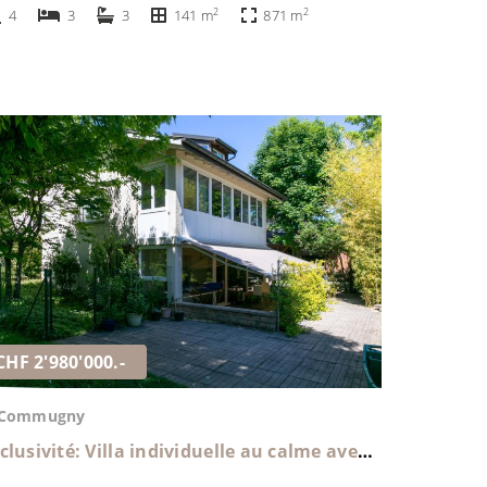
2
2
4
3
3
141 m
871 m
CHF 2'980'000.-
Commugny
Exclusivité: Villa individuelle au calme avec une belle parcelle de 1621m2 à Commugny