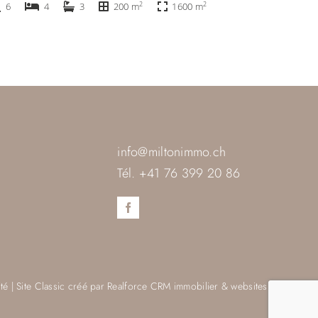
2
2
6
4
3
200 m
1600 m
info@miltonimmo.ch
Tél.
+41 76 399 20 86
ité
| Site
Classic
créé par
Realforce CRM immobilier & websites